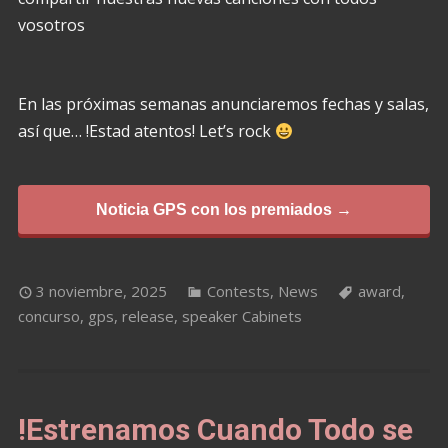
vosotros
En las próximas semanas anunciaremos fechas y salas,
así que… !Estad atentos! Let’s rock
Noticia GPS con los premiados →
3 noviembre, 2025
Contests
,
News
award
,
concurso
,
gps
,
release
,
speaker Cabinets
!Estrenamos Cuando Todo se