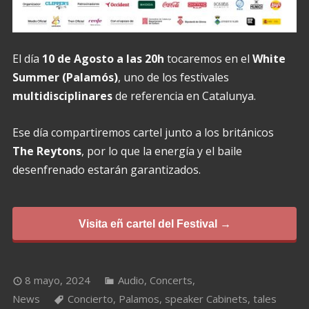
El día
10 de Agosto a las 20h
tocaremos en el
White
Summer (Palamós)
, uno de los festivales
multidisciplinares
de referencia en Catalunya.
Ese día compartiremos cartel junto a los británicos
The Reytons
, por lo que la energía y el baile
desenfrenado estarán garantizados.
Visita eñ cartel del Festival →
8 mayo, 2024
Audio
,
Concerts
,
News
Concierto
,
Palamos
,
speaker Cabinets
,
tales