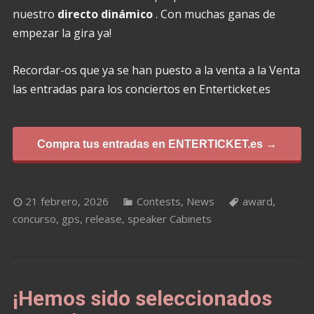
nuestro
directo dinámico
. Con muchas ganas de
empezar la gira ya!
Recordar-os que ya se han puesto a la venta a la Venta
las entradas para los conciertos en Enterticket.es
Compra tus entradas en ENTERTICKET.es →
21 febrero, 2026
Contests
,
News
award
,
concurso
,
gps
,
release
,
speaker Cabinets
¡Hemos sido seleccionados