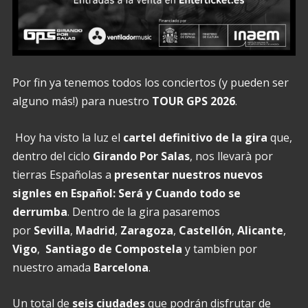
Por fin ya tenemos todos los conciertos (y pueden ser
alguno más!) para nuestro
TOUR GPS 2026
.
Hoy ha visto la luz el
cartel definitivo de la gira
que,
dentro del ciclo
Girando Por Salas
, nos llevarà por
tierras Españolas a
presentar nuestros nuevos
signles en Español: Será y Cuando todo se
derrumba
. Dentro de la gira pasaremos
por
Sevilla
,
Madrid
,
Zaragoza
,
Castellón
,
Alicante
,
Vigo
,
Santiago de Compostela
y tambien por
nuestro amada
Barcelona
.
Un total de
seis ciudades
que podrán disfrutar de