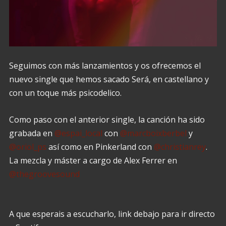
Seguimos con más lanzamientos y os ofrecemos el
nuevo single que hemos sacado Será, en castellano y
con un toque más psicodelico.
Como paso con el anterior single, la canción ha sido
grabada en
@espai_local
con
@marcboixberbel
y
@oriol_ps
así como en Pinkerland con
@christianrey
.
La mezcla y máster a cargo de Alex Ferrer en
@thegroovesound
A que esperais a escucharlo, link debajo para ir directo