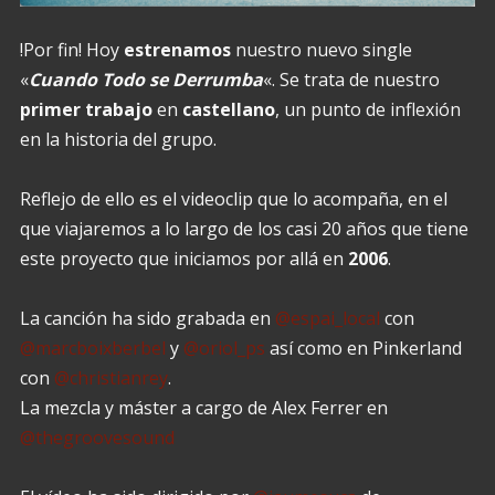
!Por fin! Hoy
estrenamos
nuestro nuevo single
«
Cuando Todo se Derrumba
«. Se trata de nuestro
primer
trabajo
en
castellano
, un punto de inflexión
en la historia del grupo.
Reflejo de ello es el videoclip que lo acompaña, en el
que viajaremos a lo largo de los casi 20 años que tiene
este proyecto que iniciamos por allá en
2006
.
La canción ha sido grabada en
@espai_local
con
@marcboixberbel
y
@oriol_ps
así como en Pinkerland
con
@christianrey
.
La mezcla y máster a cargo de Alex Ferrer en
@thegroovesound