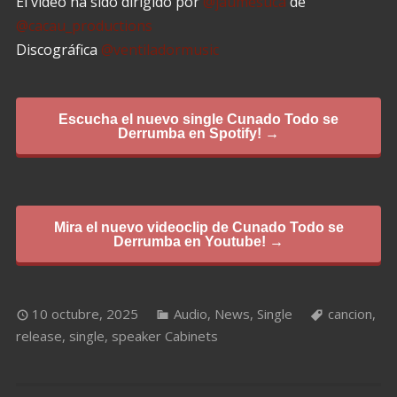
El vídeo ha sido dirigido por
@jaumesuca
de
@cacau_productions
Discográfica
@ventiladormusic
Escucha el nuevo single Cunado Todo se
Derrumba en Spotify! →
Mira el nuevo videoclip de Cunado Todo se
Derrumba en Youtube! →
10 octubre, 2025
Audio
,
News
,
Single
cancion
,
release
,
single
,
speaker Cabinets