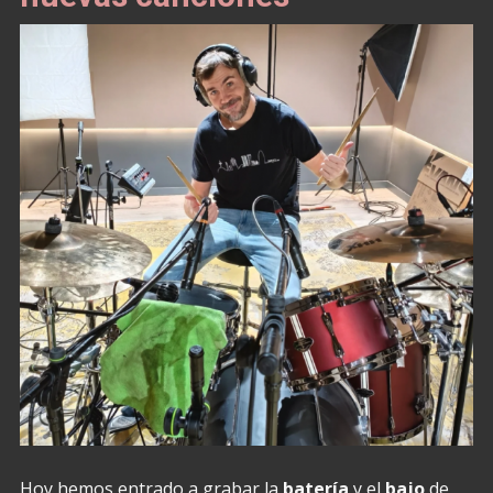
Hoy hemos entrado a grabar la
batería
y el
bajo
de