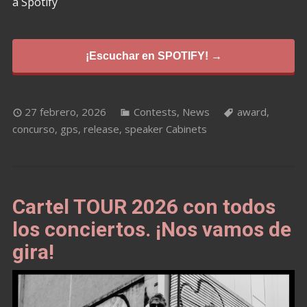
a Spotify
¡Escuchar en SPOTIFY! →
27 febrero, 2026
Contests
,
News
award
,
concurso
,
gps
,
release
,
speaker Cabinets
Cartel TOUR 2026 con todos
los conciertos. ¡Nos vamos de
gira!