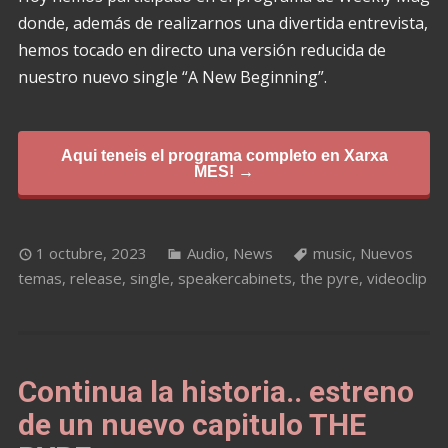
donde, además de realizarnos una divertida entrevista,
hemos tocado en directo una versión reducida de
nuestro nuevo single “A New Beginning”.
Aqui teneis el programa completo en Xarxa
MES! →
1 octubre, 2023
Audio
,
News
music
,
Nuevos
temas
,
release
,
single
,
speakercabinets
,
the pyre
,
videoclip
Continua la historia.. estreno
de un nuevo capitulo THE