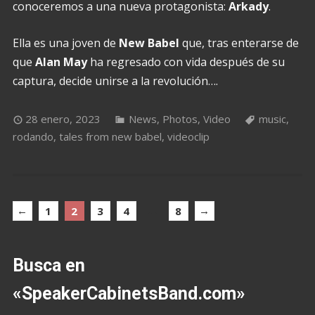
conoceremos a una nueva protagonista:
Arkady
.
Ella es una joven de
New Babel
que, tras enterarse de
que
Alan May
ha regresado con vida después de su
captura, decide unirse a la revolución….
28 enero, 2023
News
,
Photos
,
Video
music
,
rodando
,
tales from new babel
,
videoclip
←
…
→
1
2
3
4
8
Busca en
«SpeakerCabinetsBand.com»