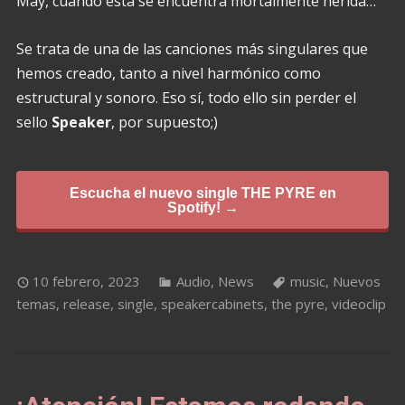
May, cuando ésta se encuentra mortalmente herida…
Se trata de una de las canciones más singulares que
hemos creado, tanto a nivel harmónico como
estructural y sonoro. Eso sí, todo ello sin perder el
sello
Speaker
, por supuesto;)
Escucha el nuevo single THE PYRE en
Spotify! →
10 febrero, 2023
Audio
,
News
music
,
Nuevos
temas
,
release
,
single
,
speakercabinets
,
the pyre
,
videoclip