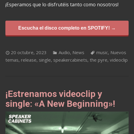
¡Esperamos que lo disfrutéis tanto como nosotros!
Escucha el disco completo en SPOTIFY! →
20 octubre, 2023
Audio
,
News
music
,
Nuevos
temas
,
release
,
single
,
speakercabinets
,
the pyre
,
videoclip
¡Estrenamos videoclip y
single: «A New Beginning»!