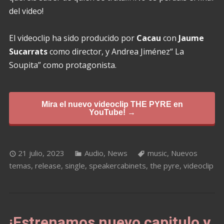
del video!
El videoclip ha sido producido por
Cacau
con
Jaume
Sucarrats
como director, y Andrea Jiménez“ La
Soupita” como protagonista.
Mira el nuevo videoclip THE PYRE en
YouTube! →
21 julio, 2023
Audio
,
News
music
,
Nuevos
temas
,
release
,
single
,
speakercabinets
,
the pyre
,
videoclip
¡Estrenamos nuevo capitulo y