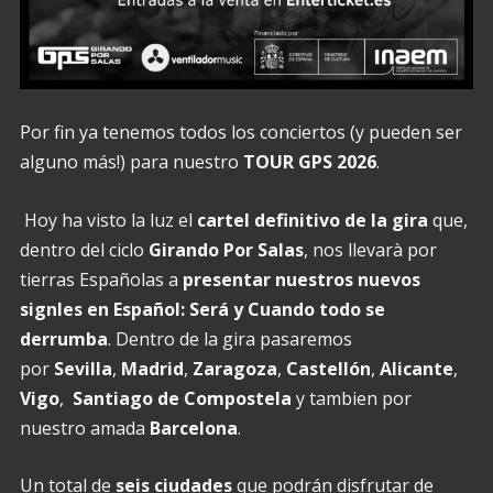
Por fin ya tenemos todos los conciertos (y pueden ser
alguno más!) para nuestro
TOUR GPS 2026
.
Hoy ha visto la luz el
cartel definitivo de la gira
que,
dentro del ciclo
Girando Por Salas
, nos llevarà por
tierras Españolas a
presentar nuestros nuevos
signles en Español: Será y Cuando todo se
derrumba
. Dentro de la gira pasaremos
por
Sevilla
,
Madrid
,
Zaragoza
,
Castellón
,
Alicante
,
Vigo
,
Santiago de Compostela
y tambien por
nuestro amada
Barcelona
.
Un total de
seis ciudades
que podrán disfrutar de