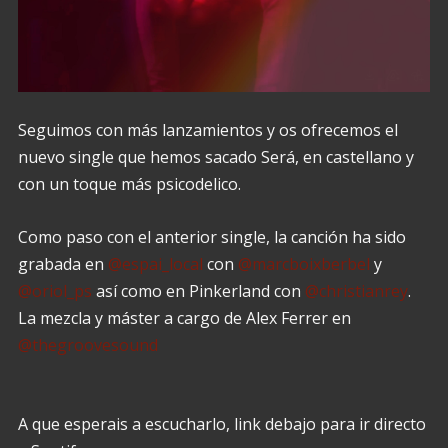
Seguimos con más lanzamientos y os ofrecemos el
nuevo single que hemos sacado Será, en castellano y
con un toque más psicodelico.
Como paso con el anterior single, la canción ha sido
grabada en
@espai_local
con
@marcboixberbel
y
@oriol_ps
así como en Pinkerland con
@christianrey
.
La mezcla y máster a cargo de Alex Ferrer en
@thegroovesound
A que esperais a escucharlo, link debajo para ir directo