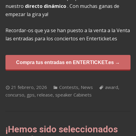
nuestro
directo dinámico
. Con muchas ganas de
empezar la gira ya!
Recordar-os que ya se han puesto a la venta a la Venta
las entradas para los conciertos en Enterticket.es
Compra tus entradas en ENTERTICKET.es →
21 febrero, 2026
Contests
,
News
award
,
concurso
,
gps
,
release
,
speaker Cabinets
¡Hemos sido seleccionados