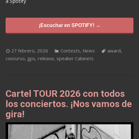
a Spotify
¡Escuchar en SPOTIFY! →
27 febrero, 2026
Contests
,
News
award
,
concurso
,
gps
,
release
,
speaker Cabinets
Cartel TOUR 2026 con todos
los conciertos. ¡Nos vamos de
gira!