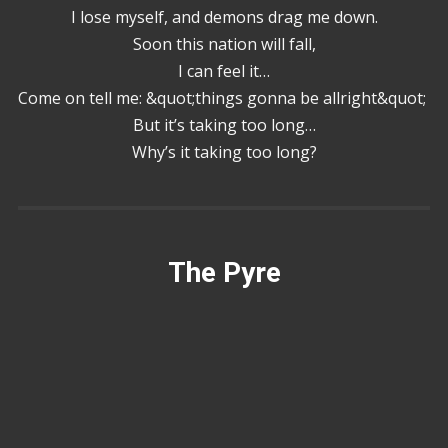
I lose myself, and demons drag me down.
Soon this nation will fall,
I can feel it…
Come on tell me: &quot;things gonna be allright&quot;
But it’s taking too long…
Why’s it taking too long?
The Pyre