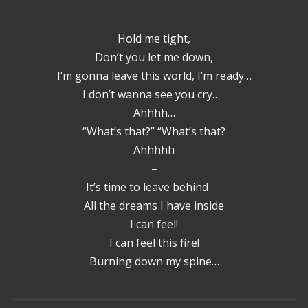
Hold me tight,
Don’t you let me down,
I’m gonna leave this world, I’m ready…
I don’t wanna see you cry…
Ahhhh…
“What’s that?” “What’s that?
Ahhhhh
–
It’s time to leave behind
All the dreams I have inside
I can feel!
I can feel this fire!
Burning down my spine…