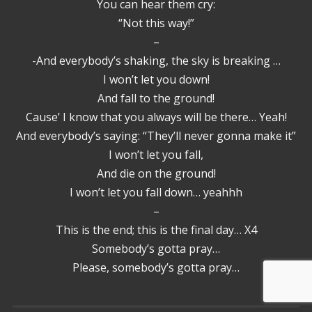
You can hear them cry:
“Not this way!”
–
-And everybody’s shaking, the sky is breaking …
I won’t let you down!
And fall to the ground!
Cause’ I know that you always will be there… Yeah!
And everybody’s saying: “They’ll never gonna make it”
I won’t let you fall,
And die on the ground!
I won’t let you fall down… yeahhh
–
This is the end; this is the final day… X4
Somebody’s gotta pray…
Please, somebody’s gotta pray…