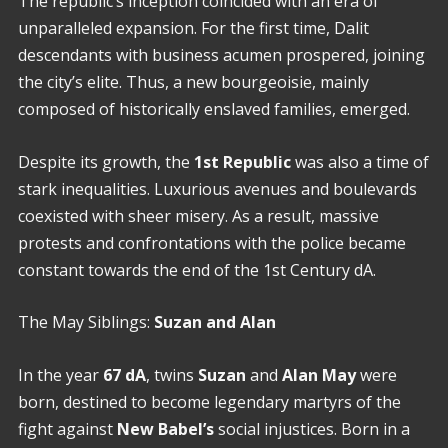
The republic’s inception coincided with an era of
unparalleled expansion. For the first time, Dalit
descendants with business acumen prospered, joining
the city’s elite. Thus, a new bourgeoisie, mainly
composed of historically enslaved families, emerged.
Despite its growth, the
1st Republic
was also a time of
stark inequalities. Luxurious avenues and boulevards
coexisted with sheer misery. As a result, massive
protests and confrontations with the police became
constant towards the end of the 1st Century dA.
The May Siblings:
Suzan and Alan
In the year
67 dA
, twins
Suzan
and
Alan
May
were
born, destined to become legendary martyrs of the
fight against
New Babel’s
social injustices. Born in a