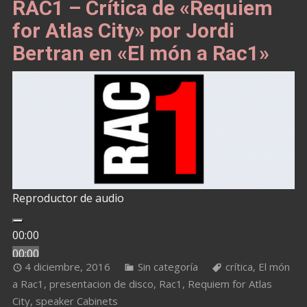
RAC1 – Crítica de «Requiem
for Atlas City» por Jordi
Bertran en «El món a Rac1»
Reproductor de audio
00:00
00:00
4 diciembre, 2016
Sin categoría
crítica
,
El món
00:00
a Rac1
,
presentacion de disco
,
Rac1
,
Requiem for Atlas
City
,
speaker Cabinets