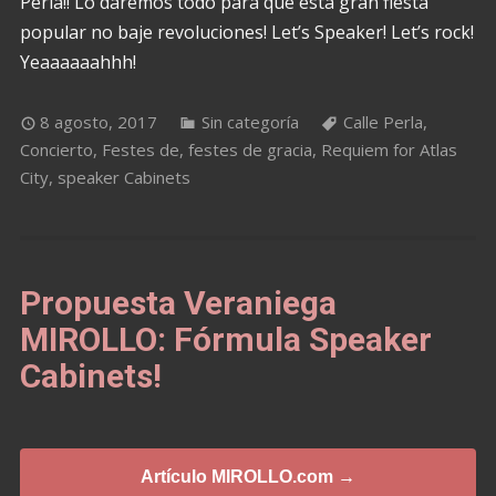
Perla!! Lo daremos todo para que esta gran fiesta
popular no baje revoluciones! Let’s Speaker! Let’s rock!
Yeaaaaaahhh!
8 agosto, 2017
Sin categoría
Calle Perla
,
Concierto
,
Festes de
,
festes de gracia
,
Requiem for Atlas
City
,
speaker Cabinets
Propuesta Veraniega
MIROLLO: Fórmula Speaker
Cabinets!
Artículo MIROLLO.com →