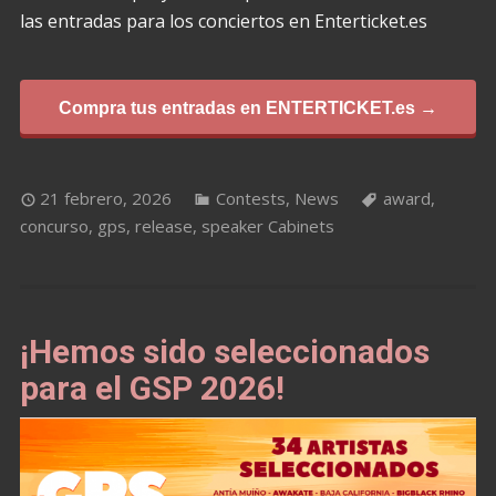
las entradas para los conciertos en Enterticket.es
Compra tus entradas en ENTERTICKET.es →
21 febrero, 2026
Contests
,
News
award
,
concurso
,
gps
,
release
,
speaker Cabinets
¡Hemos sido seleccionados
para el GSP 2026!