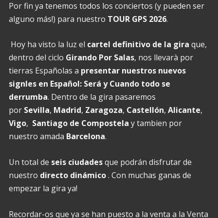
Por fin ya tenemos todos los conciertos (y pueden ser
alguno más!) para nuestro
TOUR GPS 2026
.
Hoy ha visto la luz el
cartel definitivo de la gira
que,
dentro del ciclo
Girando Por Salas
, nos llevarà por
tierras Españolas a
presentar nuestros nuevos
signles en Español: Será y Cuando todo se
derrumba
. Dentro de la gira pasaremos
por
Sevilla
,
Madrid
,
Zaragoza
,
Castellón
,
Alicante
,
Vigo
,
Santiago de Compostela
y tambien por
nuestro amada
Barcelona
.
Un total de
seis ciudades
que podrán disfrutar de
nuestro
directo dinámico
. Con muchas ganas de
empezar la gira ya!
Recordar-os que ya se han puesto a la venta a la Venta