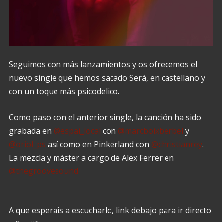
Seguimos con más lanzamientos y os ofrecemos el
nuevo single que hemos sacado Será, en castellano y
con un toque más psicodelico.
Como paso con el anterior single, la canción ha sido
grabada en
@espai_local
con
@marcboixberbel
y
@oriol_ps
así como en Pinkerland con
@christianrey
.
La mezcla y máster a cargo de Alex Ferrer en
@thegroovesound
A que esperais a escucharlo, link debajo para ir directo