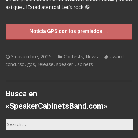
así que… !Estad atentos! Let’s rock 😀
Noticia GPS con los premiados →
3 noviembre, 2025
Contests
,
News
award
,
concurso
,
gps
,
release
,
speaker Cabinets
Busca en
«SpeakerCabinetsBand.com»