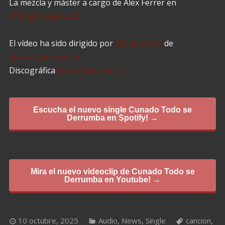
La mezcla y máster a cargo de Alex Ferrer en
@thegroovesound
El vídeo ha sido dirigido por
@jaumesuca
de
@cacau_productions
Discográfica
@ventiladormusic
Escucha el nuevo single Cunado Todo se
Derrumba en Spotify! →
Mira el nuevo videoclip de Cunado Todo se
Derrumba en Youtube! →
10 octubre, 2025
Audio
,
News
,
Single
cancion
,