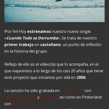
!Por fin! Hoy
estrenamos
nuestro nuevo single
«
Cuando Todo se Derrumba
«. Se trata de nuestro
primer
trabajo
en
castellano
, un punto de inflexión
en la historia del grupo.
Reflejo de ello es el videoclip que lo acompaña, en el
que viajaremos a lo largo de los casi 20 años que tiene
este proyecto que iniciamos por allá en
2006
.
La canción ha sido grabada en
@espai_local
con
@marcboixberbel
y
@oriol_ps
así como en Pinkerland
con
@christianrey
.