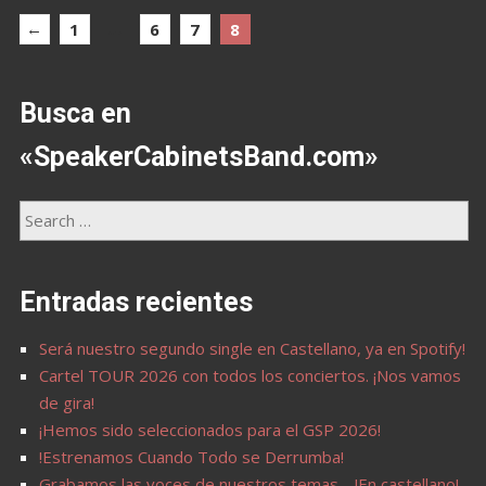
←
…
1
6
7
8
Busca en
«SpeakerCabinetsBand.com»
Entradas recientes
Será nuestro segundo single en Castellano, ya en Spotify!
Cartel TOUR 2026 con todos los conciertos. ¡Nos vamos
de gira!
¡Hemos sido seleccionados para el GSP 2026!
!Estrenamos Cuando Todo se Derrumba!
Grabamos las voces de nuestros temas… !En castellano!