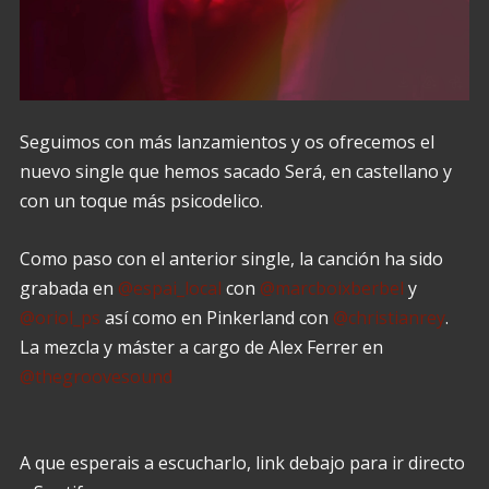
Seguimos con más lanzamientos y os ofrecemos el
nuevo single que hemos sacado Será, en castellano y
con un toque más psicodelico.
Como paso con el anterior single, la canción ha sido
grabada en
@espai_local
con
@marcboixberbel
y
@oriol_ps
así como en Pinkerland con
@christianrey
.
La mezcla y máster a cargo de Alex Ferrer en
@thegroovesound
A que esperais a escucharlo, link debajo para ir directo