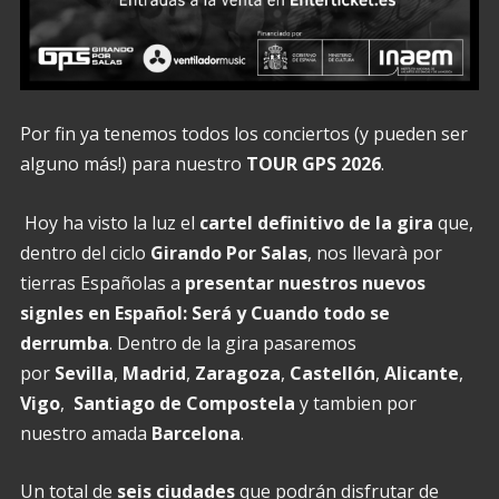
Por fin ya tenemos todos los conciertos (y pueden ser
alguno más!) para nuestro
TOUR GPS 2026
.
Hoy ha visto la luz el
cartel definitivo de la gira
que,
dentro del ciclo
Girando Por Salas
, nos llevarà por
tierras Españolas a
presentar nuestros nuevos
signles en Español: Será y Cuando todo se
derrumba
. Dentro de la gira pasaremos
por
Sevilla
,
Madrid
,
Zaragoza
,
Castellón
,
Alicante
,
Vigo
,
Santiago de Compostela
y tambien por
nuestro amada
Barcelona
.
Un total de
seis ciudades
que podrán disfrutar de