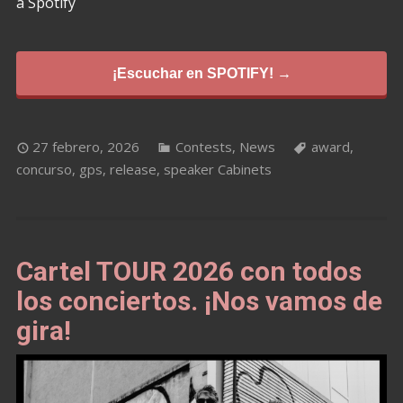
a Spotify
¡Escuchar en SPOTIFY! →
27 febrero, 2026
Contests
,
News
award
,
concurso
,
gps
,
release
,
speaker Cabinets
Cartel TOUR 2026 con todos
los conciertos. ¡Nos vamos de
gira!