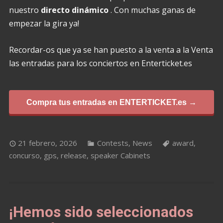
nuestro
directo dinámico
. Con muchas ganas de
empezar la gira ya!
Recordar-os que ya se han puesto a la venta a la Venta
las entradas para los conciertos en Enterticket.es
Compra tus entradas en ENTERTICKET.es →
21 febrero, 2026
Contests
,
News
award
,
concurso
,
gps
,
release
,
speaker Cabinets
¡Hemos sido seleccionados