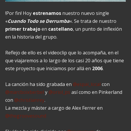
!Por fin! Hoy
estrenamos
nuestro nuevo single
«
Cuando Todo se Derrumba
«. Se trata de nuestro
primer
trabajo
en
castellano
, un punto de inflexión
en la historia del grupo.
Reflejo de ello es el videoclip que lo acompaña, en el
que viajaremos a lo largo de los casi 20 años que tiene
este proyecto que iniciamos por allá en
2006
.
La canción ha sido grabada en
@espai_local
con
@marcboixberbel
y
@oriol_ps
así como en Pinkerland
con
@christianrey
.
La mezcla y máster a cargo de Alex Ferrer en
@thegroovesound