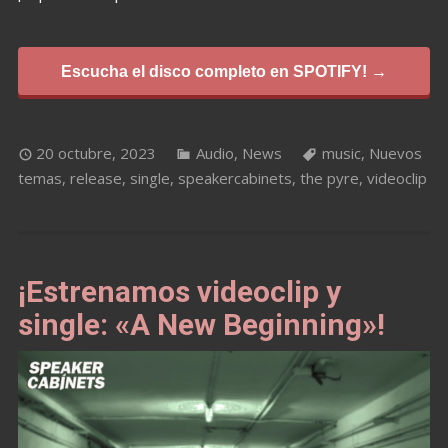
Escucha el disco completo en SPOTIFY! →
20 octubre, 2023
Audio
,
News
music
,
Nuevos
temas
,
release
,
single
,
speakercabinets
,
the pyre
,
videoclip
¡Estrenamos videoclip y
single: «A New Beginning»!