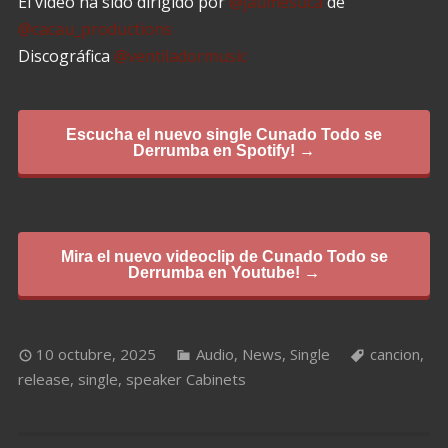
El vídeo ha sido dirigido por
@jaumesuca
de
@cacau_productions
Discográfica
@ventiladormusic
Escucha el nuevo single Cunado Todo se
Derrumba en Spotify! →
Mira el nuevo videoclip de Cunado Todo se
Derrumba en Youtube! →
10 octubre, 2025
Audio
,
News
,
Single
cancion
,
release
,
single
,
speaker Cabinets