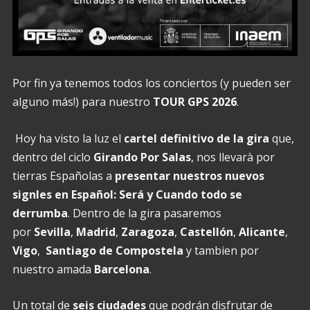
Por fin ya tenemos todos los conciertos (y pueden ser
alguno más!) para nuestro
TOUR GPS 2026
.
Hoy ha visto la luz el
cartel definitivo de la gira
que,
dentro del ciclo
Girando Por Salas
, nos llevarà por
tierras Españolas a
presentar nuestros nuevos
signles en Español: Será y Cuando todo se
derrumba
. Dentro de la gira pasaremos
por
Sevilla
,
Madrid
,
Zaragoza
,
Castellón
,
Alicante
,
Vigo
,
Santiago de Compostela
y tambien por
nuestro amada
Barcelona
.
Un total de
seis ciudades
que podrán disfrutar de