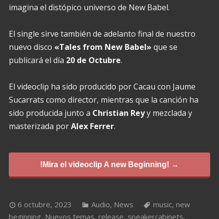
imagina el distópico universo de New Babel.
El single sirve también de adelanto final de nuestro
nuevo disco
«Tales from New Babel»
que se
publicará el día
20 de Octubre
.
El videoclip ha sido producido por Cacau con Jaume
Sucarrats como director, mientras que la canción ha
sido producida junto a
Christian Rey
y mezclada y
masterizada por
Alex Ferrer
.
!Mira el videoclip A new Beginning! →
6 octubre, 2023
Audio
,
News
music
,
new
beginning
,
Nuevos temas
,
release
,
speakercabinets
,