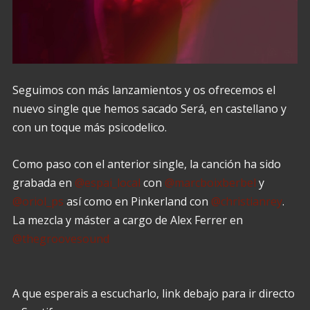
Seguimos con más lanzamientos y os ofrecemos el
nuevo single que hemos sacado Será, en castellano y
con un toque más psicodelico.
Como paso con el anterior single, la canción ha sido
grabada en
@espai_local
con
@marcboixberbel
y
@oriol_ps
así como en Pinkerland con
@christianrey
.
La mezcla y máster a cargo de Alex Ferrer en
@thegroovesound
A que esperais a escucharlo, link debajo para ir directo