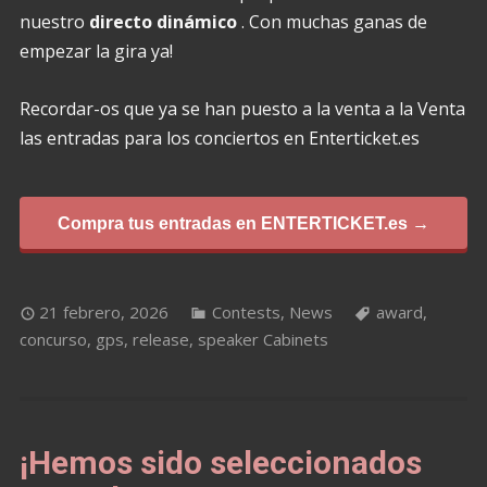
nuestro
directo dinámico
. Con muchas ganas de
empezar la gira ya!
Recordar-os que ya se han puesto a la venta a la Venta
las entradas para los conciertos en Enterticket.es
Compra tus entradas en ENTERTICKET.es →
21 febrero, 2026
Contests
,
News
award
,
concurso
,
gps
,
release
,
speaker Cabinets
¡Hemos sido seleccionados