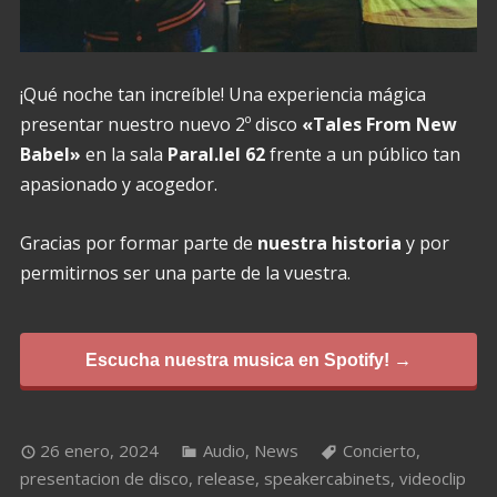
¡Qué noche tan increíble! Una experiencia mágica
presentar nuestro nuevo 2º disco
«Tales From New
Babel»
en la sala
Paral.lel 62
frente a un público tan
apasionado y acogedor.
Gracias por formar parte de
nuestra historia
y por
permitirnos ser una parte de la vuestra.
Escucha nuestra musica en Spotify! →
26 enero, 2024
Audio
,
News
Concierto
,
presentacion de disco
,
release
,
speakercabinets
,
videoclip