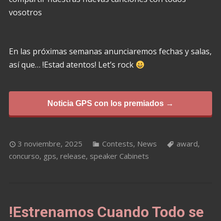
vosotros
En las próximas semanas anunciaremos fechas y salas,
así que… !Estad atentos! Let’s rock
Noticia GPS con los premiados →
3 noviembre, 2025
Contests
,
News
award
,
concurso
,
gps
,
release
,
speaker Cabinets
!Estrenamos Cuando Todo se