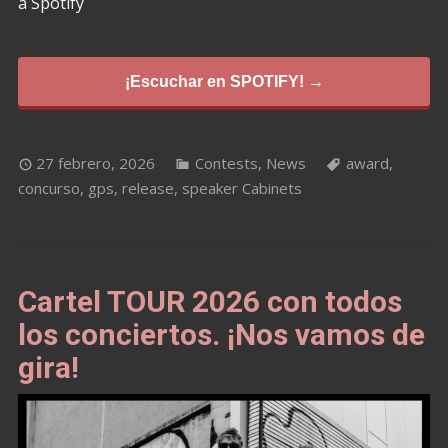
a Spotify
¡Escuchar en SPOTIFY! →
27 febrero, 2026
Contests
,
News
award
,
concurso
,
gps
,
release
,
speaker Cabinets
Cartel TOUR 2026 con todos
los conciertos. ¡Nos vamos de
gira!