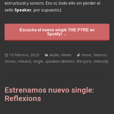
estructural y sonoro. Eso sí, todo ello sin perder el
sello
Speaker
, por supuesto;)
Escucha el nuevo single THE PYRE en
Spotify! →
10 febrero, 2023
Audio
,
News
music
,
Nuevos
temas
,
release
,
single
,
speakercabinets
,
the pyre
,
videoclip
Estrenamos nuevo single:
Reflexions