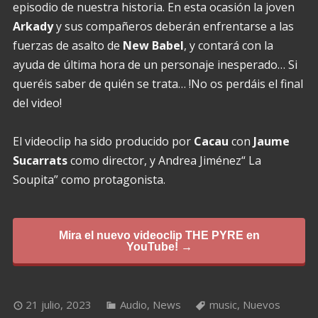
episodio de nuestra historia. En esta ocasión la joven
Arkady
y sus compañeros deberán enfrentarse a las
fuerzas de asalto de
New Babel
, y contará con la
ayuda de última hora de un personaje inesperado… Si
queréis saber de quién se trata… !No os perdáis el final
del video!
El videoclip ha sido producido por
Cacau
con
Jaume
Sucarrats
como director, y Andrea Jiménez“ La
Soupita” como protagonista.
Mira el nuevo videoclip THE PYRE en
YouTube! →
21 julio, 2023
Audio
,
News
music
,
Nuevos