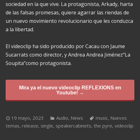
sociedad en la que vive. La protagonista, Arkady, harta
de las falsas promesas, quiere agarrar las riendas de
un nuevo movimiento revolucionario que les conduzca
a la libertad.
El videoclip ha sido producido por Cacau con Jaume
Sucarrats como director, y Andrea Andrea Jiménez“La
Soupita”como protagonista.
Mira ya el nuevo videoclip REFLEXIONS en
Youtube! →
19 mayo, 2023
Audio
,
News
music
,
Nuevos
temas
,
release
,
single
,
speakercabinets
,
the pyre
,
videoclip