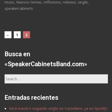
music
,
Nuevos temas
,
reflexions
,
release
,
single
,
speakercabinets
←
1
2
Busca en
«SpeakerCabinetsBand.com»
Entradas recientes
Será nuestro segundo single en Castellano, ya en Spotify!