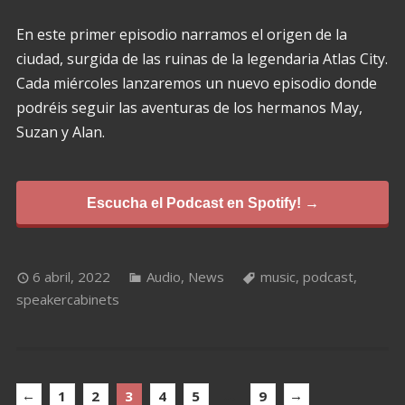
En este primer episodio narramos el origen de la
ciudad, surgida de las ruinas de la legendaria Atlas City.
Cada miércoles lanzaremos un nuevo episodio donde
podréis seguir las aventuras de los hermanos May,
Suzan y Alan.
Escucha el Podcast en Spotify! →
6 abril, 2022
Audio
,
News
music
,
podcast
,
speakercabinets
←
…
→
1
2
3
4
5
9