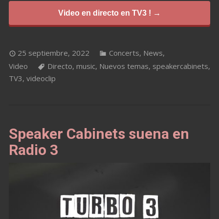
Video en directo en TV3 ! →
25 septiembre, 2022
Concerts
,
News
,
Video
Directo
,
music
,
Nuevos temas
,
speakercabinets
,
TV3
,
videoclip
Speaker Cabinets suena en
Radio 3