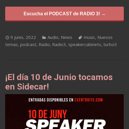
Escucha el PODCAST de RADIO 3! →
9 junio, 2022
Audio
,
News
music
,
Nuevos
temas
,
podcast
,
Radio
,
Radio3
,
speakercabinets
,
turbo3
¡El día 10 de Junio tocamos
en Sidecar!