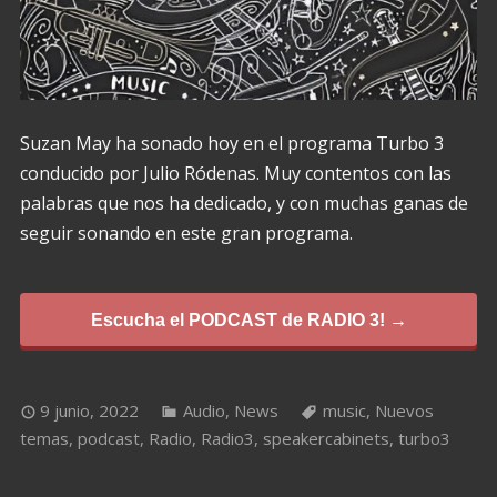
Suzan May ha sonado hoy en el programa Turbo 3
conducido por Julio Ródenas. Muy contentos con las
palabras que nos ha dedicado, y con muchas ganas de
seguir sonando en este gran programa.
Escucha el PODCAST de RADIO 3! →
9 junio, 2022
Audio
,
News
music
,
Nuevos
temas
,
podcast
,
Radio
,
Radio3
,
speakercabinets
,
turbo3