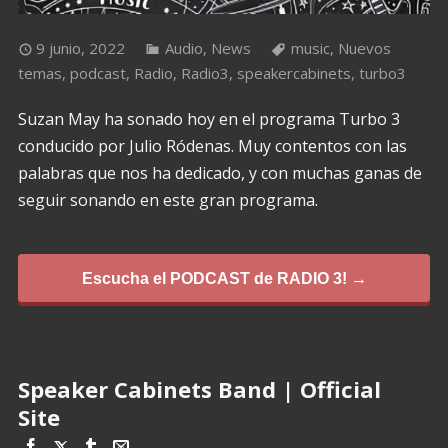
9 junio, 2022
Audio
,
News
music
,
Nuevos
temas
,
podcast
,
Radio
,
Radio3
,
speakercabinets
,
turbo3
Suzan May ha sonado hoy en el programa Turbo 3
conducido por Julio Ródenas. Muy contentos con las
palabras que nos ha dedicado, y con muchas ganas de
seguir sonando en este gran programa.
Escucha el PODCAST de RADIO 3! →
Speaker Cabinets Band | Official
Site