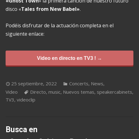
«Ghost Town
» la primera canción de nuestro futuro
disco «
Tales from New Babel»
.
Podéis disfrutar de la actuación completa en el
siguiente enlace:
Video en directo en TV3 ! →
25 septiembre, 2022
Concerts
,
News
,
Video
Directo
,
music
,
Nuevos temas
,
speakercabinets
,
TV3
,
videoclip
Busca en