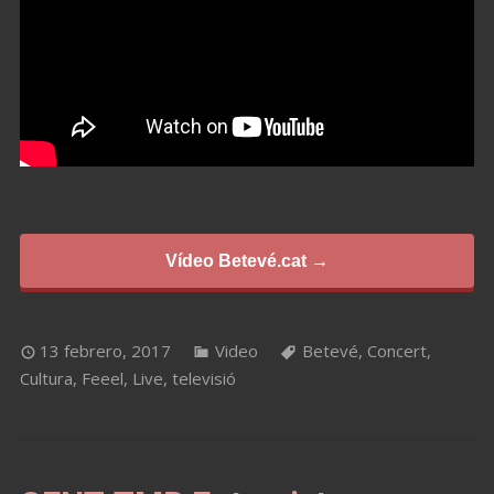
Vídeo Betevé.cat →
13 febrero, 2017
Video
Betevé
,
Concert
,
Cultura
,
Feeel
,
Live
,
televisió