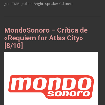
gentTMB
,
guillem Bright
,
speaker Cabinets
MondoSonoro – Crítica de
«Requiem for Atlas City»
[8/10]