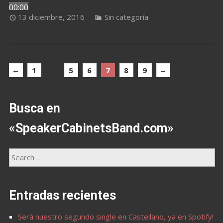
00:00
13 diciembre, 2016
Sin categoría
00:00
←
…
→
1
5
6
7
8
9
Busca en
«SpeakerCabinetsBand.com»
Entradas recientes
Será nuestro segundo single en Castellano, ya en Spotify!