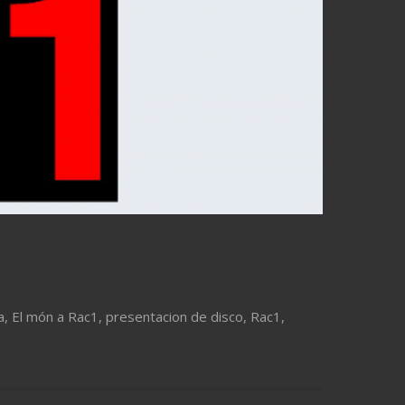
a
,
El món a Rac1
,
presentacion de disco
,
Rac1
,
aumentar o disminuir el volumen.