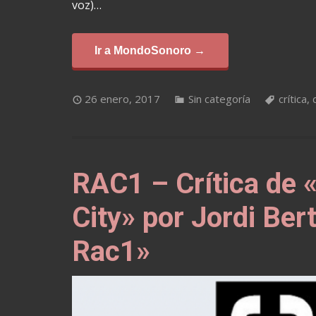
voz)…
Ir a MondoSonoro →
26 enero, 2017
Sin categoría
crítica
,
RAC1 – Crítica de 
City» por Jordi Ber
Rac1»