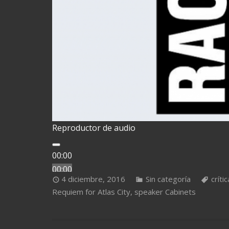
Reproductor de audio
00:00
00:00
4 diciembre, 2016
Sin categoría
crític
00:00
Requiem for Atlas City
,
speaker Cabinets
Utiliza las teclas de flecha arriba/abajo para 