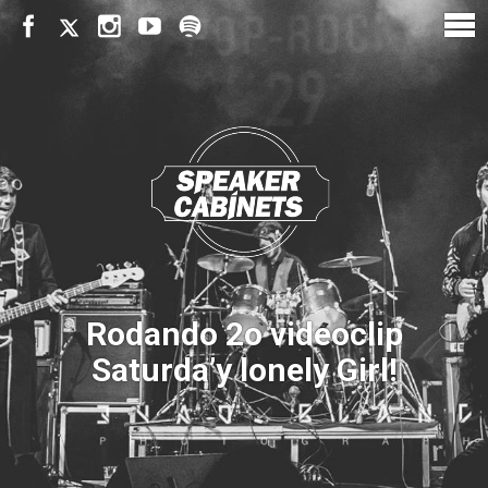
Rodando 2o videoclip
Saturda’y lonely Girl!