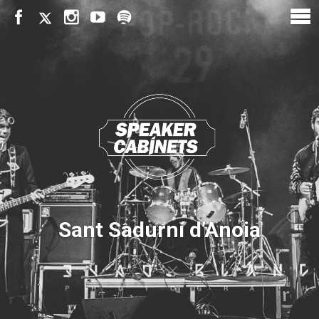
Sant Sadurní d’Anoia