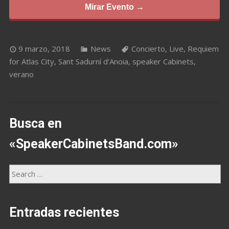
Mirar Evento →
9 marzo, 2018
News
Concierto
,
Live
,
Requiem
for Atlas City
,
Sant Sadurní d'Anoia
,
speaker Cabinets
,
verano
Busca en
«SpeakerCabinetsBand.com»
Entradas recientes