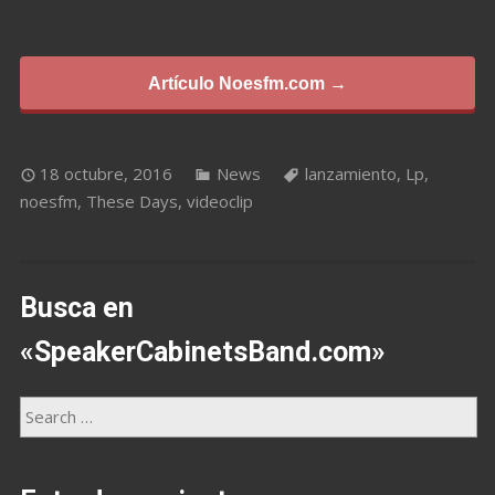
Artículo Noesfm.com →
18 octubre, 2016
News
lanzamiento
,
Lp
,
noesfm
,
These Days
,
videoclip
Busca en
«SpeakerCabinetsBand.com»